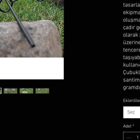
tasarl
ekipman
oluşmak
çadır g
olarak 
üzerin
tencere
taşıya
kullanı
Çubukl
santime
gramdı
Eklentile
Seç
Adet
*