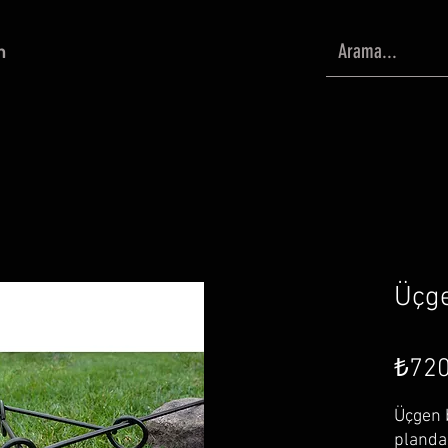
m
Üçge
₺720
Üçgen b
planda 