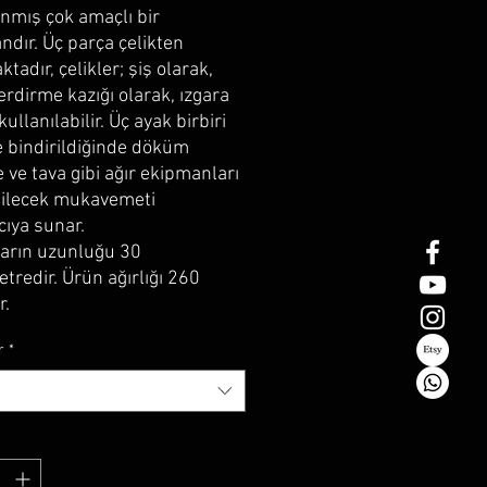
anmış çok amaçlı bir
dır. Üç parça çelikten
tadır, çelikler; şiş olarak,
erdirme kazığı olarak, ızgara
kullanılabilir. Üç ayak birbiri
e bindirildiğinde döküm
 ve tava gibi ağır ekipmanları
bilecek mukavemeti
cıya sunar.
arın uzunluğu 30
tredir. Ürün ağırlığı 260
r.
r
*