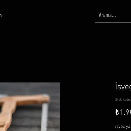
m
İsve
Stok kodu
₺1.9
isveç ya