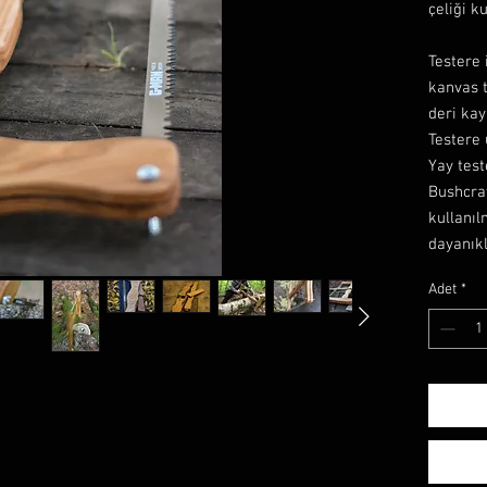
çeliği ku
Testere 
kanvas 
deri kay
Testere 
Yay test
Bushcraf
kullanıl
dayanıkl
Adet
*