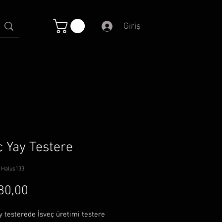
Giriş
ç Yay Testere
: Halus133
Fiyat
80,00
y testerede İsveç üretimi testere