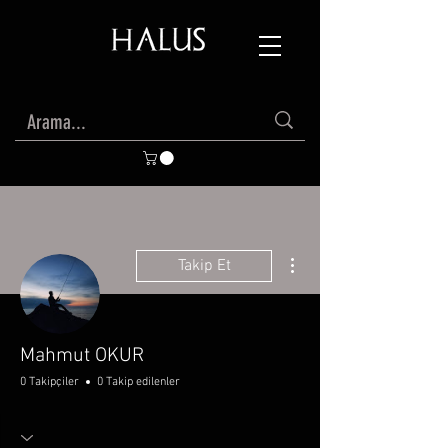
Diğer Eylemler
Takip Et
Mahmut OKUR
0 Takipçiler
0 Takip edilenler