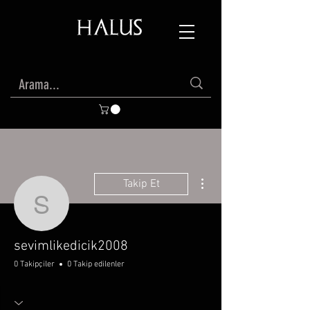
Diğer Eylemler
Takip Et
sevimlikedicik2008
sevimlikedicik2008
0 Takipçiler
0 Takip edilenler