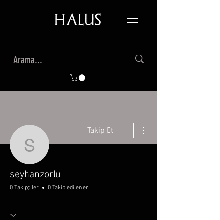
Diğer Eylemler
Takip Et
seyhanzorlu
seyhanzorlu
0 Takipçiler
0 Takip edilenler