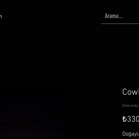
m
Cowb
Stok kodu:
₺330
Doğayl