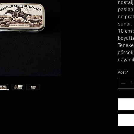
nostalj
paslan
de pra
sunar.
10 cm 
boyutla
Teneke
görseli
dayanık
Adet
*