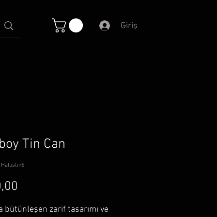
Giriş
oy Tin Can
 Halustin6
Fiyat
,00
a bütünleşen zarif tasarımı ve