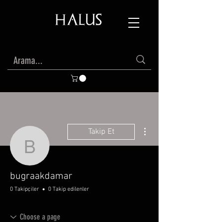
Diğer Eylemler
Takip Et
bugraakdamar
bugraakdamar
0 Takipçiler
0 Takip edilenler