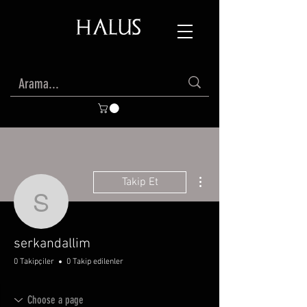
Diğer Eylemler
Takip Et
serkandallim
serkandallim
0 Takipçiler
0 Takip edilenler