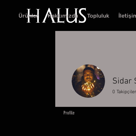
Ürünler
Hakkımızda
Topluluk
İletişi
Sidar 
0
Takipçile
Profile