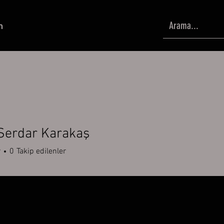
m
Serdar Karakaş
r
0
Takip edilenler