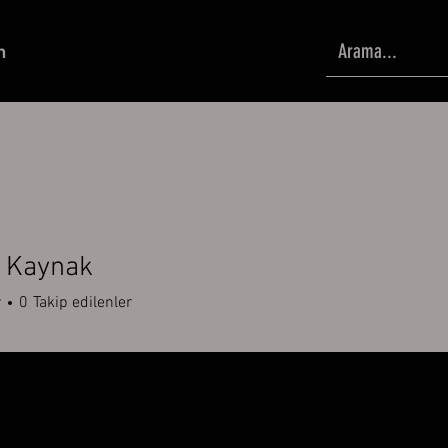
m
z Kaynak
r
0
Takip edilenler