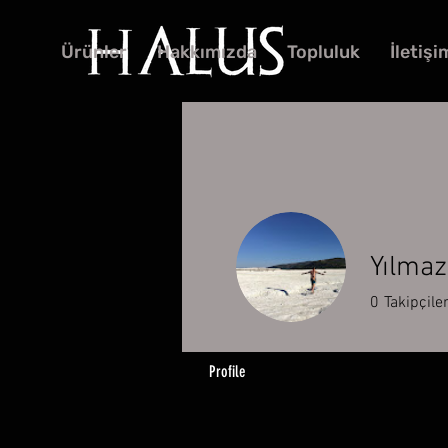
Ürünler
Hakkımızda
Topluluk
İletişi
Yılma
0
Takipçile
Profile